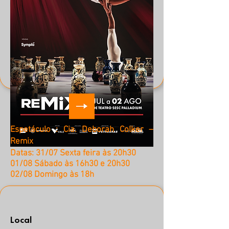
Espetáculo : Cia. Deborah Colker –
Remix
Datas:
31/07 Sexta feira às 20h30
01/08 Sábado às 16h30 e
20h30
02/08 Domingo às 18h
Local